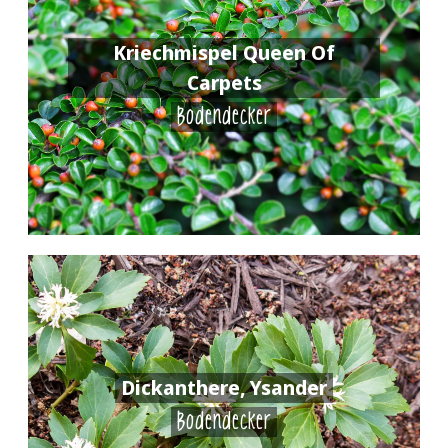
Kriechmispel Queen Of
Carpets
Bodendecker
Dickanthere, Ysander
Bodendecker