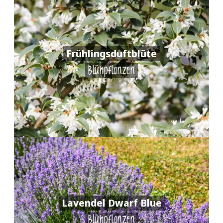
Frühlingsduftblüte
Blühpflanzen
Lavendel Dwarf Blue
Blühpflanzen