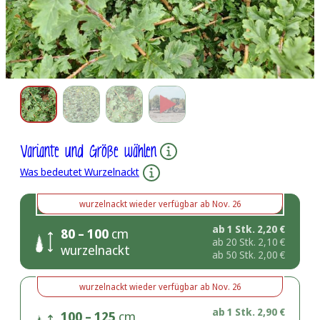
Variante und Größe wählen
Was bedeutet Wurzelnackt
wurzelnackt
wieder verfügbar ab
Nov. 26
ab 1 Stk.
2,20
€
80 – 100
cm
ab 20 Stk.
2,10
€
wurzelnackt
ab 50 Stk.
2,00
€
wurzelnackt
wieder verfügbar ab
Nov. 26
ab 1 Stk.
2,90
€
100 – 125
cm