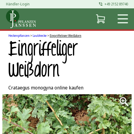
Händler-Login
+49 2152 89740
Zum
Inhalt
springen
Heckenpflanzen
>
Laubhecke
>
Eingriffeliger Weißdorn
Eingriffeliger
Weißdorn
Crataegus monogyna online kaufen