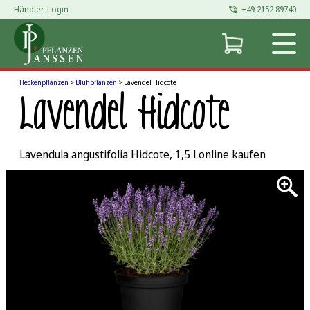
Händler-Login
+49 2152 89740
Zum
Inhalt
springen
Heckenpflanzen
>
Blühpflanzen
>
Lavendel Hidcote
Lavendel Hidcote
Lavendula angustifolia Hidcote, 1,5 l online kaufen