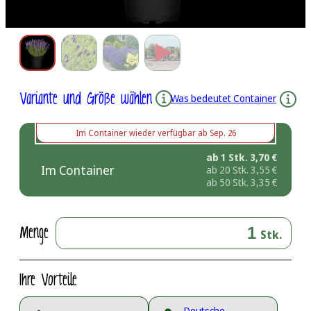
Variante und Größe wählen
Was bedeutet Container
Im Container
wieder verfügbar ab
Sep. 26
ab 1 Stk.
3,70
€
Im Container
ab 20 Stk.
3,55
€
ab 50 Stk.
3,35
€
Menge
Stk.
Ihre Vorteile
Deutsche