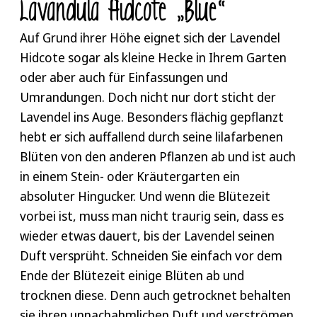
Lavandula Hidcote „Blue“
erzeugen. Um dem Lavendel Hidcote und seinen
bei ihr kaum etwas falsch machen kann.
Was den Boden angeht, ist der Hidcote sehr
Blüten etwas Gutes zu tun, empfiehlt sich ein
Vermeiden Sie jedoch Staunässe, da die Wurzeln
anspruchslos. Ein durchlässiger, trockener Boden
Auf Grund ihrer Höhe eignet sich der Lavendel
einmaliges Düngen jedes Jahr mit ein wenig
des Lavendels empfindlich auf zu viel
reicht ihm allemal aus. Die Lavandula
Hidcote sogar als kleine Hecke in Ihrem Garten
Kompost. Im späten Frühjahr bis hin zum
Feuchtigkeit reagieren. Die Lavandula Hidcote
angustifolia kann eine kleine Hecke bilden oder
oder aber auch für Einfassungen und
Frühsommer kommen die wunderschönen tief-
ist eine langsam wachsende Pflanze, weshalb ein
aber allein stehen und so zu einem absoluten
Umrandungen. Doch nicht nur dort sticht der
blauvioletten Blüten zum Vorschein und
bis zwei Schnitte im Jahr ausreichen, um ihren
Hingucker mit betörender Duftnote werden.
Lavendel ins Auge. Besonders flächig gepflanzt
verleihen Ihrer Umgebung einen blumigen,
buschigen Wuchs beizubehalten. Am besten
hebt er sich auffallend durch seine lilafarbenen
beruhigenden Duft.
schneiden Sie die Triebe direkt nach der Blüte
Blüten von den anderen Pflanzen ab und ist auch
zurück. Achten Sie jedoch darauf nicht zu weit ins
in einem Stein- oder Kräutergarten ein
Altholz zu schneiden, da er so einen radikalen
absoluter Hingucker. Und wenn die Blütezeit
Rückschnitt nur schlecht verträgt und kein
vorbei ist, muss man nicht traurig sein, dass es
Neuaustrieb erfolgt.
wieder etwas dauert, bis der Lavendel seinen
Duft versprüht. Schneiden Sie einfach vor dem
Ende der Blütezeit einige Blüten ab und
trocknen diese. Denn auch getrocknet behalten
sie ihren unnachahmlichen Duft und verströmen