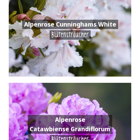
Alpenrose Cunninghams White
Blütensträucher
Alpenrose
Catawbiense Grandiflorum
Blütensträucher