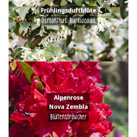
Frühlingsduftblüte
Osmanthus Burkwoodii
Alpenrose
Nova Zembla
Blütensträucher