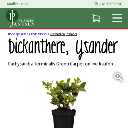
Händler-Login
+49 2152 89740
Zum
Inhalt
springen
Heckenpflanzen
>
Bodendecker
>
Dickanthere, Ysander
Dickanthere, Ysander
Pachysandra terminalis Green Carpet online kaufen