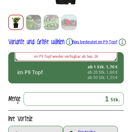
Variante und Größe wählen
Was bedeutet im P9 Topf
im P9 Topf
wieder verfügbar ab
Sep. 26
ab 1 Stk.
1,70
€
im P9 Topf
ab 20 Stk.
1,60
€
ab 50 Stk.
1,55
€
Menge
Stk.
Ihre Vorteile
Deutsche