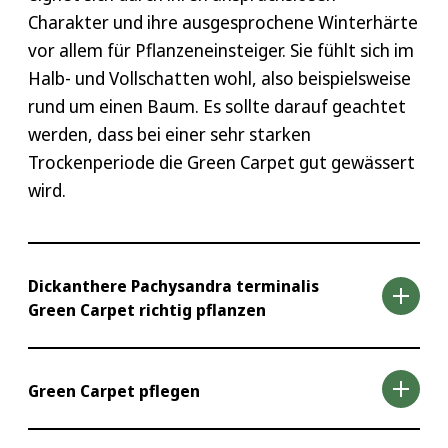
Charakter und ihre ausgesprochene Winterhärte
vor allem für Pflanzeneinsteiger. Sie fühlt sich im
Halb- und Vollschatten wohl, also beispielsweise
rund um einen Baum. Es sollte darauf geachtet
werden, dass bei einer sehr starken
Trockenperiode die Green Carpet gut gewässert
wird.
Dickanthere Pachysandra terminalis
Green Carpet richtig pflanzen
Wenn Sie sich dazu entscheiden
eine
Green Carpet pflegen
Pachysandra terminalis Green Carpet in Ihrem
Garten zu pflanzen, können Sie diese am besten