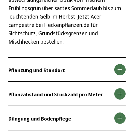
Frühlingsgrün über sattes Sommerlaub bis zum
leuchtenden Gelb im Herbst. Jetzt Acer
campestre bei Heckenpflanzen.de für
Sichtschutz, Grundstücksgrenzen und
Mischhecken bestellen.
Pflanzung und Standort
Der beste Pflanzzeitraum ist Frühjahr oder
Pflanzabstand und Stückzahl pro Meter
Herbst. Wurzelnackte Pflanzen setzen Sie ideal
im Oktober oder im März. Acer campestre
Für eine freiwachsende Hecke rechnen Sie mit
bevorzugt sonnige bis halbschattige Lagen und
Düngung und Bodenpflege
etwa 3 Pflanzen pro laufendem Meter. Für
kommt auch in windoffenen, zeitweise