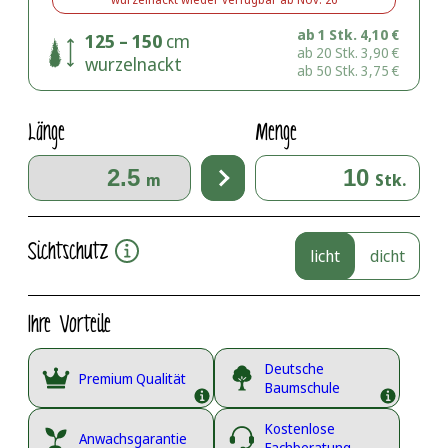
ab 1 Stk.
4,10
€
125 – 150
cm
ab 20 Stk.
3,90
€
wurzelnackt
ab 50 Stk.
3,75
€
Länge
Menge
m
Stk.
Sichtschutz
licht
dicht
Ihre Vorteile
Deutsche
Premium Qualität
Baumschule
Kostenlose
Anwachsgarantie
Fachberatung