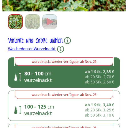
Variante und Größe wählen
Was bedeutet Wurzelnackt
wurzelnackt
wieder verfügbar ab
Nov. 26
ab 1 Stk.
2,85
€
80 – 100
cm
ab 20 Stk.
2,70
€
wurzelnackt
ab 50 Stk.
2,60
€
wurzelnackt
wieder verfügbar ab
Nov. 26
ab 1 Stk.
3,40
€
100 – 125
cm
ab 20 Stk.
3,25
€
wurzelnackt
ab 50 Stk.
3,10
€
wurzelnackt
wieder verfügbar ab
Nov. 26