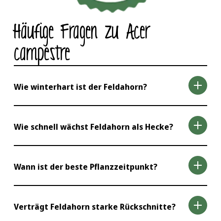
Häufige Fragen zu Acer
campestre
Wie winterhart ist der Feldahorn?
Acer campestre gilt als sehr winterhart und
Wie schnell wächst Feldahorn als Hecke?
überzeugt auch in raueren Lagen mit sicherer
Frostfestigkeit.
Unter guten Bedingungen legt eine
Wann ist der beste Pflanzzeitpunkt?
Feldahornhecke etwa 30 bis 50 cm pro Jahr zu.
Mit regelmäßigem Schnitt erreichen Sie zügig
Im Herbst und im zeitigen Frühjahr, wurzelnackt
eine dichte, formstabile Hecke.
Verträgt Feldahorn starke Rückschnitte?
bevorzugt im Oktober oder März.