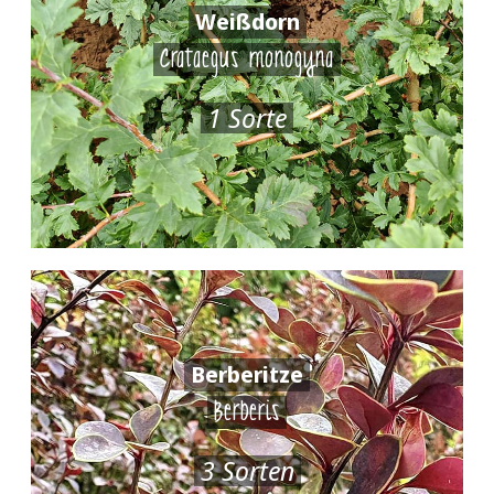
Weißdorn
Crataegus monogyna
1 Sorte
Berberitze
Berberis
3 Sorten