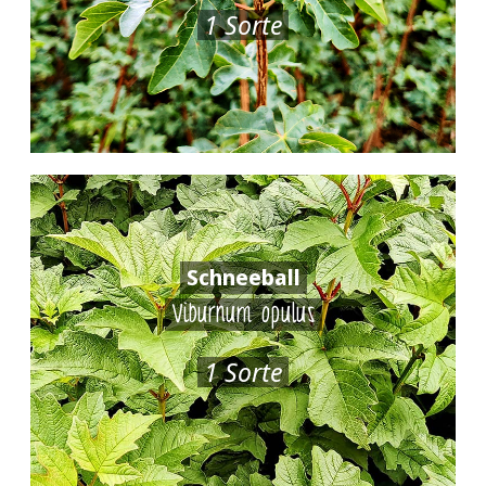
1 Sorte
Schneeball
Viburnum opulus
1 Sorte