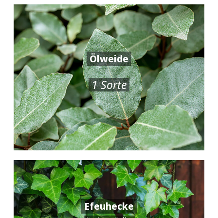
Ölweide
1 Sorte
Efeuhecke