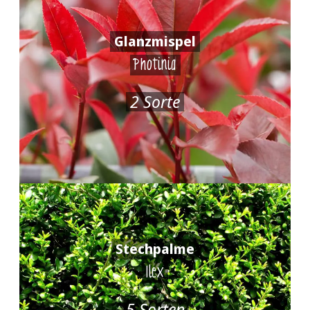
Glanzmispel
Photinia
2 Sorte
Stechpalme
Ilex
5 Sorten