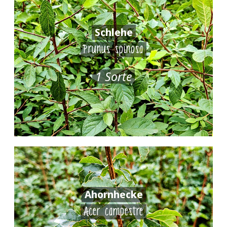
Schlehe
Prunus spinosa
1 Sorte
Ahornhecke
Acer campestre