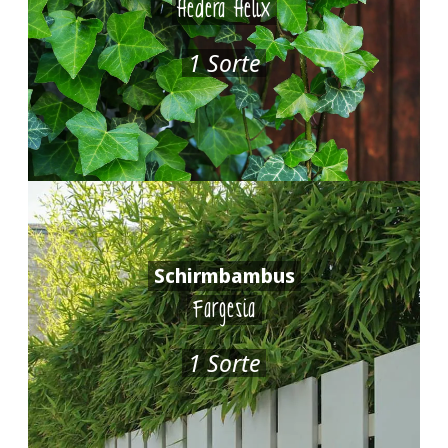
Hedera Helix
1 Sorte
Schirmbambus
Fargesia
1 Sorte