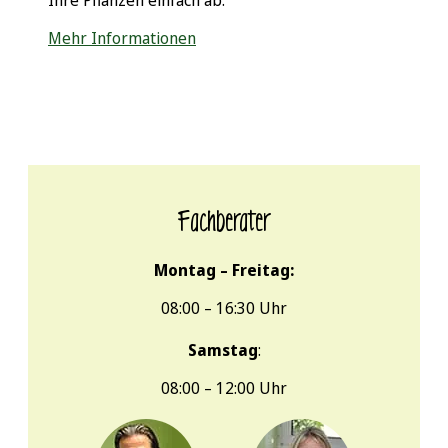
Ihre Pflanzen einfach ab.
verzweigen.
Auch wenn Liguster sein Laub in der Regel im
Mehr Informationen
Winter behält, kann er bei ungünstigen
Bedingungen im Winter auch seine Blätter
abwerfen. Im Frühjahr treibt die Pflanze aber
wieder kräftig grün aus.
Fachberater
Montag – Freitag:
08:00 – 16:30 Uhr
Samstag
:
08:00 – 12:00 Uhr