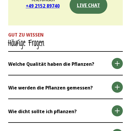
LIVE CHAT
+49 2152 89740
GUT ZU WISSEN
Häufige Fragen
Welche Qualität haben die Pflanzen?
Als einer der größten Heckenversender erhalten
Wie werden die Pflanzen gemessen?
Sie von uns nur in Deutschland produzierte
Qualitätspflanzen. Statt dem Einsatz von
Die Angabe der Liefergröße
entspricht Ihren
„künstlichem Doping“ für eine schnelle
Wie dicht sollte ich pflanzen?
Wunschmaßen
ab Ballen- oder
Verkaufsfähigkeit züchten wir nur
Topfoberkante
. Grundsätzlich messen wir den
nachhaltig
vitale Pflanzen in Premium