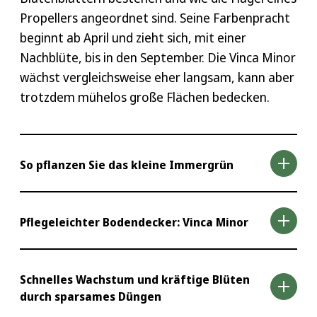
Propellers angeordnet sind. Seine Farbenpracht
beginnt ab April und zieht sich, mit einer
Nachblüte, bis in den September. Die Vinca Minor
wächst vergleichsweise eher langsam, kann aber
trotzdem mühelos große Flächen bedecken.
So pflanzen Sie das kleine Immergrün
Das kleine Immergrün können Sie am besten im
Pflegeleichter Bodendecker: Vinca Minor
Frühjahr oder im Herbst pflanzen. Ob Sie einen
sonnigen oder schattigen Standort wählen,
So unkompliziert wie das Immergrün beim
bleibt Ihnen überlassen – das Immergrün kommt
Schnelles Wachstum und kräftige Blüten
durch sparsames Düngen
Pflanzen ist, so einfach ist es auch in der Pflege.
mit allem zurecht, allerdings bildet es im