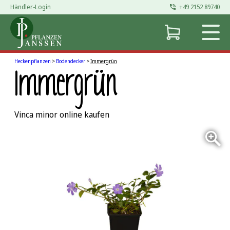
Händler-Login
+49 2152 89740
Zum
Inhalt
springen
Heckenpflanzen
>
Bodendecker
>
Immergrün
Immergrün
Vinca minor online kaufen