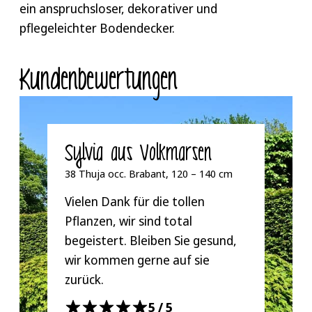
Blättern austretende milchige Saft giftig ist.
ein anspruchsloser, dekorativer und
pflegeleichter Bodendecker.
Kunden­bewertungen
Sylvia aus Volkmarsen
38 Thuja occ. Brabant, 120 – 140 cm
Vielen Dank für die tollen
Pflanzen, wir sind total
begeistert. Bleiben Sie gesund,
wir kommen gerne auf sie
zurück.
5/5