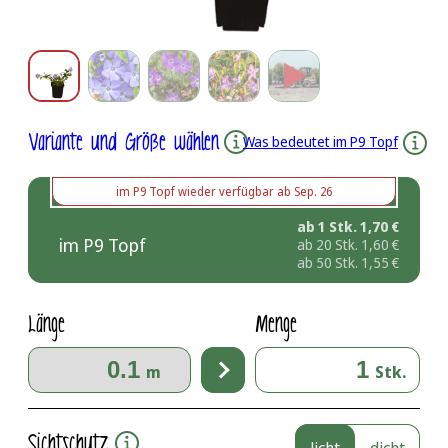
Variante und Größe wählen
Was bedeutet im P9 Topf
im P9 Topf
wieder verfügbar ab
Sep. 26
ab 1 Stk.
1,70
€
im P9 Topf
ab 20 Stk.
1,60
€
ab 50 Stk.
1,55
€
Länge
Menge
m
Stk.
Sichtschutz