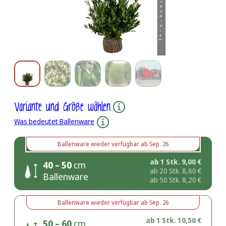
Variante und Größe wählen
Was bedeutet Ballenware
Ballenware
wieder verfügbar ab
Sep. 26
ab 1 Stk.
9,00
€
40 – 50
cm
ab 20 Stk.
8,60
€
Ballenware
ab 50 Stk.
8,20
€
Ballenware
wieder verfügbar ab
Sep. 26
ab 1 Stk.
10,50
€
50 – 60
cm