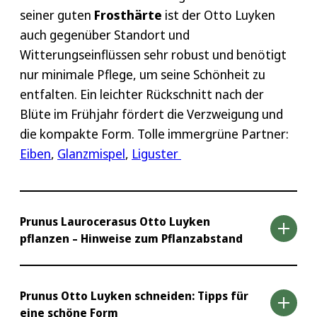
seiner guten
Frosthärte
ist der Otto Luyken
auch gegenüber Standort und
Witterungseinflüssen sehr robust und benötigt
nur minimale Pflege, um seine Schönheit zu
entfalten. Ein leichter Rückschnitt nach der
Blüte im Frühjahr fördert die Verzweigung und
die kompakte Form. Tolle immergrüne Partner:
Eiben
,
Glanzmispel
,
Liguster
Prunus Laurocerasus Otto Luyken
pflanzen – Hinweise zum Pflanzabstand
Der Kirschlorbeer Otto Luyken ist, dank seiner
Prunus Otto Luyken schneiden: Tipps für
eine schöne Form
pflegeleichten Eigenschaften, die perfekte