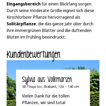
intensivere Bewässerung, um ein gesundes
Eingangsbereich
darauf, dass keine Hohlräume um die
für einen Blickfang sorgen.
Wachstum zu fördern.
Durch seine moderate Größe eignet sich diese
Wurzeln entstehen.
Kirschlorbeer Pflanze hervorragend als
Sofort großzügig gießen – dies fördert die
Tipp 7: Auch im Winter das Wässern nicht
Solitärpflanze
Anpassung an den neuen Standort und hilft,
, die das ganze Jahr über durch
vergessen
ihre immergrünen Blätter und die duftenden
den Boden um die Pflanze zu setzen.
Im Winter ist Bewässerung bei frostfreiem
Blüten im Frühling beeindruckt.
Mulchen Sie den Boden um den Otto
Wetter wichtig, da der Prunus Lyken auch in
Luyken herum, um Feuchtigkeit zu
dieser Jahreszeit Wasser benötigt. Dies ist
speichern und Unkrautwachstum zu
Kunden­bewertungen
besonders relevant für Regionen mit geringem
reduzieren.
Niederschlag.
Sylvia aus Volkmarsen
38 Thuja occ. Brabant, 120 – 140 cm
Vielen Dank für die tollen
Pflanzen, wir sind total