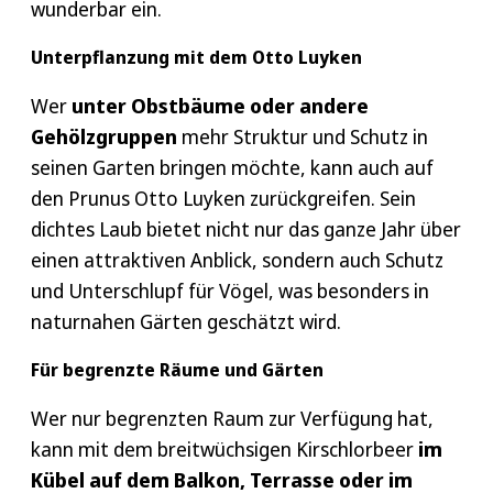
wunderbar ein.
Wählen Sie einen sonnigen bis
Wurzeln zu erreichen. Dies fördert ein tieferes
halbschattigen Standort mit gut
Wurzelsystem und erhöht die
Unterpflanzung mit dem Otto Luyken
durchlässigem Boden. Der Boden sollte
Widerstandsfähigkeit der Pflanze gegenüber
Wer
unter Obstbäume oder andere
nicht stark verdichtet sein.
Trockenperioden.
Gehölzgruppen
mehr Struktur und Schutz in
Den Bodenaushub mit etwas Kompost
Tipp 5: Staunässe vermeiden
seinen Garten bringen möchte, kann auch auf
oder Pflanzerde vermengen, um die
den Prunus Otto Luyken zurückgreifen. Sein
Bodenstruktur zu verbessern.
Stellen Sie sicher, dass der Boden eine gute
dichtes Laub bietet nicht nur das ganze Jahr über
Das Pflanzloch sollte etwa doppelt so breit
Drainage aufweist, um Staunässe zu vermeiden.
einen attraktiven Anblick, sondern auch Schutz
wie der Wurzelballen des Otto Luyken sein.
Staunässe kann beim Otto Luyken Lorbeer
und Unterschlupf für Vögel, was besonders in
Beim Einsetzen des Otto Luyken sollte der
Wurzelfäule verursachen und das Wachstum
naturnahen Gärten geschätzt wird.
oberste Teil des Wurzelballens auf
beeinträchtigen.
Bodenniveau liegen, um Wurzelfäule zu
Für begrenzte Räume und Gärten
Tipp 6: Jungpflanzen intensiver gießen:
vermeiden.
Wer nur begrenzten Raum zur Verfügung hat,
Das Pflanzloch mit der vorbereiteten Erde
Besonders junge Pflanzen benötigen in den
kann mit dem breitwüchsigen Kirschlorbeer
auffüllen und leicht andrücken, um die
im
ersten Jahren nach der Pflanzung eine
Kübel auf dem Balkon, Terrasse oder im
Pflanze stabil zu positionieren. Achten Sie