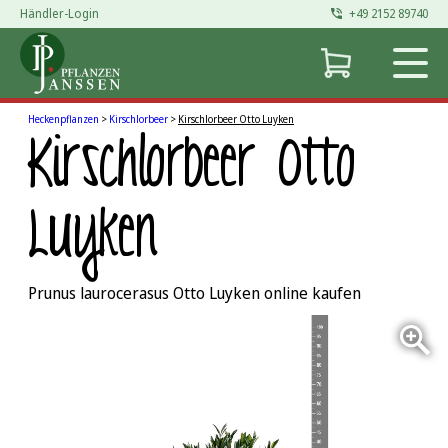
Händler-Login
+49 2152 89740
Zum
Inhalt
springen
Heckenpflanzen
>
Kirschlorbeer
>
Kirschlorbeer Otto Luyken
Kirschlorbeer Otto
Luyken
Prunus laurocerasus Otto Luyken online kaufen