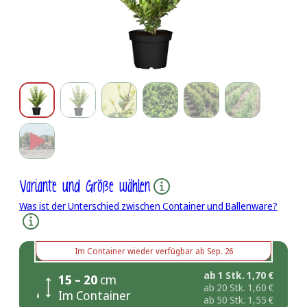
Variante und Größe wählen
Was ist der Unterschied zwischen Container und Ballenware?
Im Container
wieder verfügbar ab
Sep. 26
ab 1 Stk.
1,70
€
15 – 20
cm
ab 20 Stk.
1,60
€
Im Container
ab 50 Stk.
1,55
€