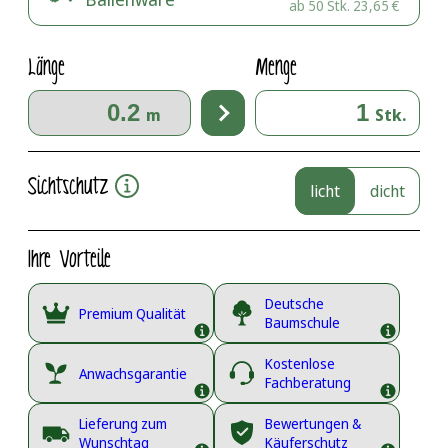
ab 50 Stk.
23,65
€
Länge
Menge
m
Stk.
Sichtschutz
licht
dicht
Ihre Vorteile
Deutsche
Premium Qualität
Baumschule
Kostenlose
Anwachsgarantie
Fachberatung
Lieferung zum
Bewertungen &
Wunschtag
Käuferschutz