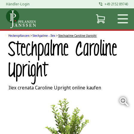
Händler-Login
+49 2152 89740
Zum
Inhalt
springen
Heckenpflanzen
>
Stechpalme – Ilex
>
Stechpalme Caroline Upright
Stechpalme Caroline
Upright
Ilex crenata Caroline Upright online kaufen