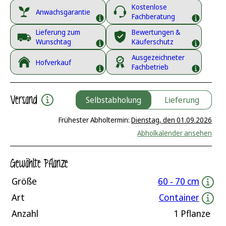
Kostenlose
Anwachsgarantie
Fachberatung
Lieferung zum
Bewertungen &
Wunschtag
Käuferschutz
Ausgezeichneter
Hofverkauf
Fachbetrieb
Versand
Selbstabholung
Lieferung
Frühester Abholtermin:
Dienstag, den 01.09.2026
Abholkalender ansehen
Gewählte Pflanze
Größe
60 ‐ 70 cm
Art
Container
Anzahl
1 Pflanze