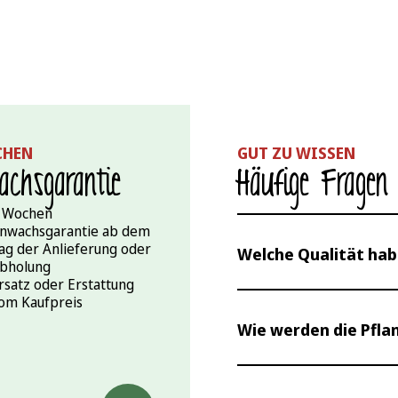
CHEN
GUT ZU WISSEN
chs­garantie
Häufige Fragen
 Wochen
nwachsgarantie ab dem
ag der Anlieferung oder
Welche Qualität hab
bholung
rsatz oder Erstattung
om Kaufpreis
Als einer der größten 
Wie werden die Pfl
Deutschland produzier
„künstlichem Doping“ f