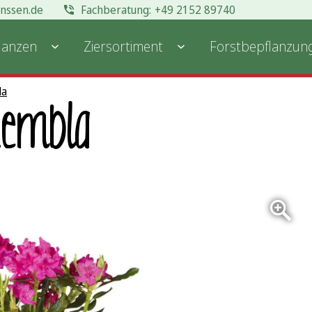
anssen.de
+49 2152 89740
lanzen
Ziersortiment
Forstbepflanzun
la
Zembla