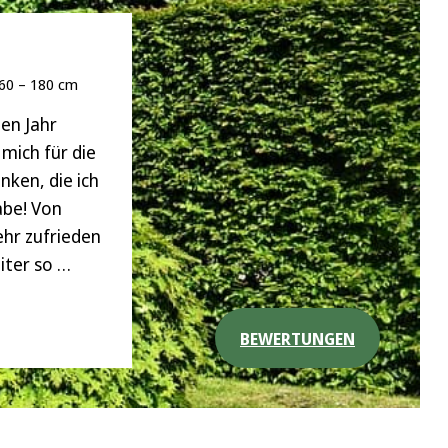
160 – 180 cm
en Jahr
mich für die
nken, die ich
abe! Von
ehr zufrieden
iter so …
BEWERTUNGEN