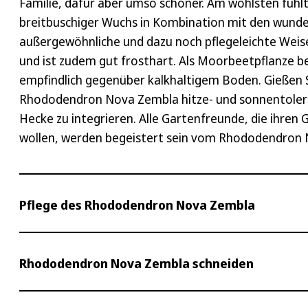
Familie, dafür aber umso schöner. Am wohlsten füh
breitbuschiger Wuchs in Kombination mit den wunder
außergewöhnliche und dazu noch pflegeleichte Wei
und ist zudem gut frosthart. Als Moorbeetpflanze b
empfindlich gegenüber kalkhaltigem Boden. Gießen 
Rhododendron Nova Zembla hitze- und sonnentoleran
Hecke zu integrieren. Alle Gartenfreunde, die ihre
wollen, werden begeistert sein vom Rhododendron
Pflege des Rhododendron Nova Zembla
Der Rhododendron Nova Zembla ist eine recht pflegel
Rhododendron Nova Zembla schneiden
beachten. Die Pflanzung Ihres Nova Zembla sollten S
Wahrscheinlichkeit, dass der Boden gefroren ist am