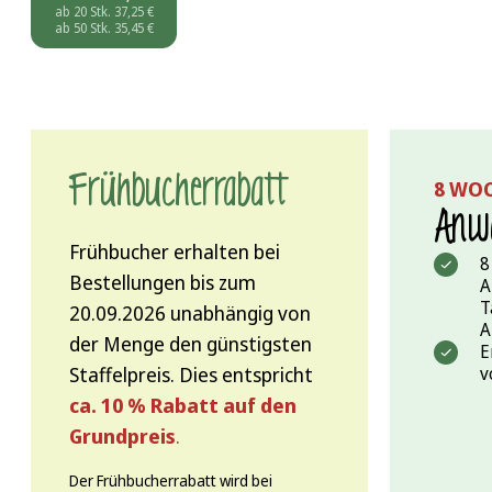
ab 20 Stk.
37,25
€
ab 50 Stk.
35,45
€
Frühbucher­rabatt
8 WO
Anwa
Frühbucher erhalten bei
8
Bestellungen bis zum
A
T
20.09.2026 unabhängig von
A
der Menge den günstigsten
E
Staffelpreis. Dies entspricht
v
ca. 10 % Rabatt auf den
Grundpreis
.
Der Frühbucherrabatt wird bei