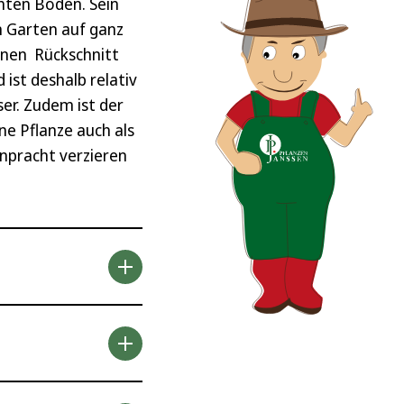
hten Boden. Sein
n Garten auf ganz
inen Rückschnitt
ist deshalb relativ
er. Zudem ist der
e Pflanze auch als
enpracht verzieren
n paar Dinge
r ist die
odendron nicht bei