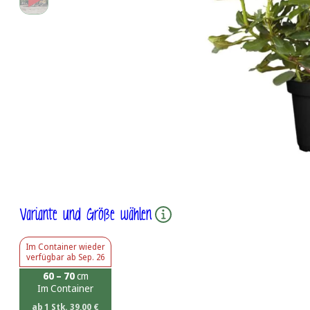
Variante und Größe wählen
Im Container
wieder
verfügbar ab
Sep. 26
60 – 70
cm
Im Container
ab 1 Stk.
39,00
€