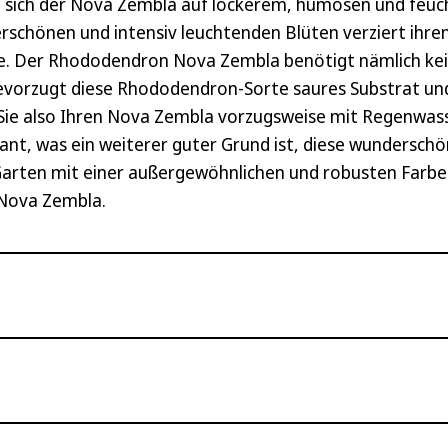
lt sich der Nova Zembla auf lockerem, humosen und feuc
schönen und intensiv leuchtenden Blüten verziert ihre
se. Der Rhododendron Nova Zembla benötigt nämlich ke
evorzugt diese Rhododendron-Sorte saures Substrat und 
Sie also Ihren Nova Zembla vorzugsweise mit Regenwass
t, was ein weiterer guter Grund ist, diese wunderschön
n Garten mit einer außergewöhnlichen und robusten Farb
 Nova Zembla.
eichte Pflanze. Daher müssen Sie bei der Pflege nur ei
ie in der Zeit zwischen März und Oktober vornehmen. Hie
 geringsten. Achten Sie zudem darauf, dass Sie den Rhod