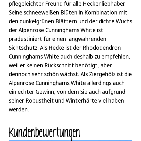
allerdings wieder ausgleichen. Die Düngung
pflegeleichter Freund für alle Heckenliebhaber.
die anderen Sorten sehr empfindlich gegenüber
können Sie im Zeitraum von April bis August
Seine schneeweißen Blüten in Kombination mit
Kalk. Um den Boden auch weiterhin kalkfrei zu
vornehmen.
den dunkelgrünen Blättern und der dichte Wuchs
halten, sollten Sie Ihre Pflanze am besten mit
der Alpenrose Cunninghams White ist
Regenwasser gießen. Beim Gießen sollten Sie
prädestiniert für einen langwährenden
zudem darauf achten, die Erde zwischen den
Sichtschutz. Als Hecke ist der Rhododendron
Bewässerungsperioden immer wieder
Cunninghams White auch deshalb zu empfehlen,
abtrocknen zu lassen, damit Staunässe
weil er keinen Rückschnitt benötigt, aber
vermieden wird. Mehr Tipps finden Sie in
dennoch sehr schön wächst. Als Ziergehölz ist die
unserem
Heckenratgeber
.
Alpenrose Cunninghams White allerdings auch
ein echter Gewinn, von dem Sie auch aufgrund
seiner Robustheit und Winterhärte viel haben
werden.
Kunden­bewertungen