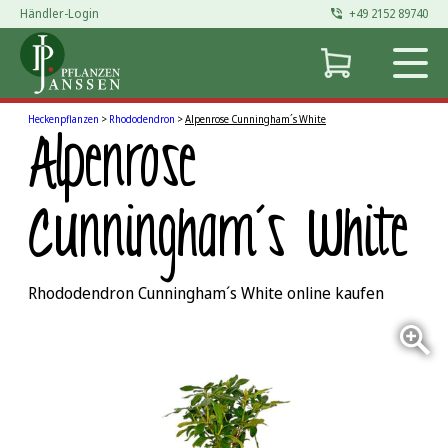
Händler-Login
+49 2152 89740
Zum
Inhalt
springen
Heckenpflanzen
>
Rhododendron
>
Alpenrose Cunningham´s White
Alpenrose
Cunningham´s White
Rhododendron Cunningham´s White online kaufen