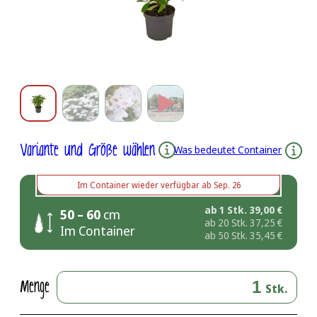
Variante und Größe wählen
Was bedeutet Container
Im Container
wieder verfügbar ab
Sep. 26
ab 1 Stk.
39,00
€
50 – 60
cm
ab 20 Stk.
37,25
€
Im Container
ab 50 Stk.
35,45
€
Menge
Stk.