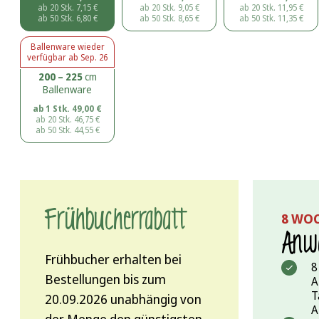
ab 20 Stk.
7,15
€
ab 20 Stk.
9,05
€
ab 20 Stk.
11,95
€
ab 50 Stk.
6,80
€
ab 50 Stk.
8,65
€
ab 50 Stk.
11,35
€
Ballenware
wieder
verfügbar ab
Sep. 26
200 – 225
cm
Ballenware
ab 1 Stk.
49,00
€
ab 20 Stk.
46,75
€
ab 50 Stk.
44,55
€
Frühbucher­rabatt
8 WO
Anwa
Frühbucher erhalten bei
8
Bestellungen bis zum
A
T
20.09.2026 unabhängig von
A