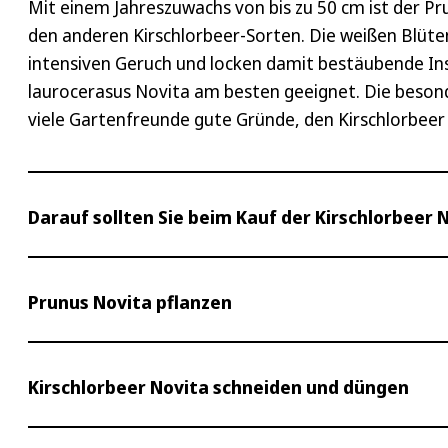
Mit einem Jahreszuwachs von bis zu 50 cm ist der P
den anderen Kirschlorbeer-Sorten. Die weißen Blüte
intensiven Geruch und locken damit bestäubende In
laurocerasus Novita am besten geeignet. Die beson
viele Gartenfreunde gute Gründe, den Kirschlorbeer 
Darauf sollten Sie beim Kauf der Kirschlorbeer 
Bevor Sie Kirschlorbeer Novita kaufen, wollen wir g
Prunus Novita pflanzen
Pflanzenqualität erkennen können, denn gerade beim O
Pflanzenqualität beim Novita Kirschlorbeer ver
Beim Standort nicht wählerisch
Kirschlorbeer Novita schneiden und düngen
Als seriöser Anbieter legen wir Wert auf die Qualitä
Der Kirschlorbeer Prunus Novita ist vielseitig und p
Pflanzenherkunft, zur Aufzucht und Pflege der Pfla