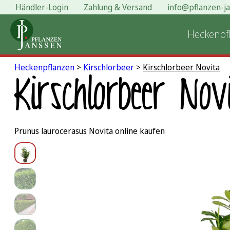
Händler-Login
Zahlung & Versand
info@pflanzen-j
Zum
Inhalt
Heckenpf
springen
Heckenpflanzen
>
Kirschlorbeer
>
Kirschlorbeer Novita
Kirschlorbeer Nov
Prunus laurocerasus Novita online kaufen