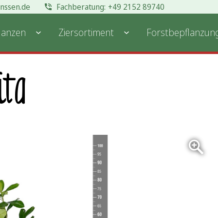
anssen.de
+49 2152 89740
lanzen
Ziersortiment
Forstbepflanzun
ita