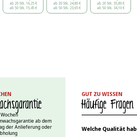
ab 20 Stk.
16,25
€
ab 20 Stk.
24,80
€
ab 20 Stk.
35,80
€
ab 50 Stk.
15,45
€
ab 50 Stk.
23,65
€
ab 50 Stk.
34,10
€
CHEN
GUT ZU WISSEN
chs­garantie
Häufige Fragen
 Wochen
nwachsgarantie ab dem
ag der Anlieferung oder
Welche Qualität hab
bholung