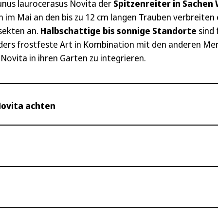
runus laurocerasus Novita der
Spitzenreiter in Sache
n im Mai an den bis zu 12 cm langen Trauben verbreiten
sekten an.
Halbschattige bis sonnige Standorte
sind 
ders frostfeste Art in Kombination mit den anderen Mer
Novita in ihren Garten zu integrieren.
Novita achten
erne einige Tipps geben, woran Sie einen seriösen Anbiet
nlinekauf ist es ein direkter Pflanzenvergleich ja nich
gleichen
t Ihrer Pflanzen. Achten Sie auf transparente Informatio
asst sich sowohl an schattige als auch sonnige Lagen an. 
nzen. Pflanzen mit kräftigen, gesunden Wurzeln haben ei