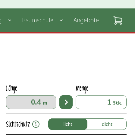
g
Baumschule
Angebote
Länge
Menge
m
Stk.
Sichtschutz
licht
dicht