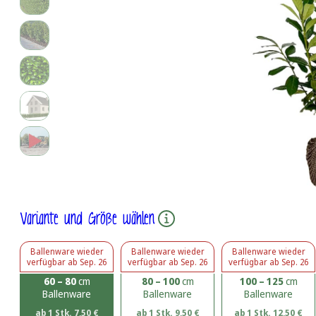
Variante und Größe wählen
Ballenware
wieder
Ballenware
wieder
Ballenware
wieder
verfügbar ab
Sep. 26
verfügbar ab
Sep. 26
verfügbar ab
Sep. 26
60 – 80
cm
80 – 100
cm
100 – 125
cm
Ballenware
Ballenware
Ballenware
ab 1 Stk.
7,50
€
ab 1 Stk.
9,50
€
ab 1 Stk.
12,50
€