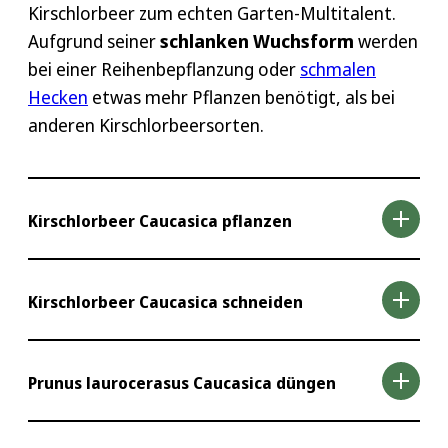
Kirschlorbeer zum echten Garten-Multitalent.
Aufgrund seiner
schlanken Wuchsform
werden
bei einer Reihenbepflanzung oder
schmalen
Hecken
etwas mehr Pflanzen benötigt, als bei
anderen Kirschlorbeersorten.
Kirschlorbeer Caucasica pflanzen
Am besten Sie pflanzen Ihren neu erworbenen
Kirschlorbeer Caucasica schneiden
Kirschlorbeer Caucasica während einer Zeit ein,
in der er viele Wurzeln bilden kann. Im
Herbst
Das Schneiden des Prunus laurocerasus
bieten sich dafür meist günstige Bedingungen.
Prunus laurocerasus Caucasica düngen
Caucasica (Kirschlorbeer Caucasica) ist wichtig,
Die milden Temperaturen und die ausreichende
um die gewünschte Form, Größe und Gesundheit
Feuchtigkeit sind für das Anwachsen von Prunus