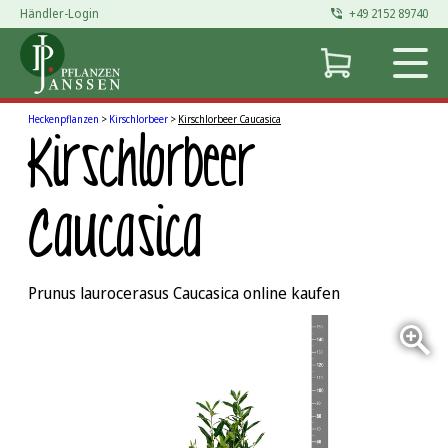
Händler-Login
+49 2152 89740
Zum
Inhalt
springen
Heckenpflanzen
>
Kirschlorbeer
>
Kirschlorbeer Caucasica
Kirschlorbeer
Caucasica
Prunus laurocerasus Caucasica online kaufen