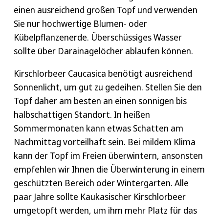
Nach der Pflanzung
einen ausreichend großen Topf und verwenden
etwa ein Drittel der älteren Äste am Boden ab.
Beachten Sie regelmäßige Bewässerung
Sie nur hochwertige Blumen- oder
Tote oder beschädigte Äste schneiden Sie nah
und Pflege, insbesondere das Beschneiden,
Kübelpflanzenerde. Überschüssiges Wasser
wie möglich am Hauptstamm ab, um Platz für
um die gewünschte Form und Größe der
sollte über Darainagelöcher ablaufen können.
neues Wachstum zu schaffen. Bei einem
Kirschlorbeer Caucasica Hecke zu erhalten.
radikalen Rückschnitt kann es einige Zeit dauern,
Kirschlorbeer Caucasica benötigt ausreichend
Ein großer Pluspunkt in Sachen Pflege ist
bis sich neues Wachstum zeigt.
Sonnenlicht, um gut zu gedeihen. Stellen Sie den
der verminderte Schrotschuss Pilzbefall
Topf daher am besten an einen sonnigen bis
beim Kaukasischen Kirschlorbeer, der sonst
halbschattigen Standort. In heißen
die anderen Kirschlorbeer-Sorten stärker
Sommermonaten kann etwas Schatten am
befällt. Ansonsten ist der Kirschlorbeer
Nachmittag vorteilhaft sein. Bei mildem Klima
Caucasica
sehr pflegeleicht
. Mehr Tipps
kann der Topf im Freien überwintern, ansonsten
finden Sie in unserem
Heckenratgeber
.
empfehlen wir Ihnen die Überwinterung in einem
geschützten Bereich oder Wintergarten. Alle
paar Jahre sollte Kaukasischer Kirschlorbeer
umgetopft werden, um ihm mehr Platz für das