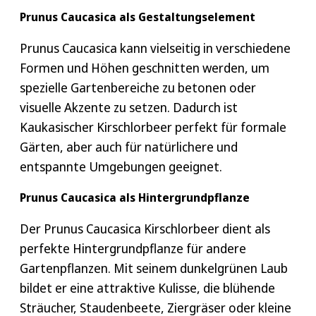
die unschön zerschnittenen Blätter
. So
Prunus Caucasica als Gestaltungselement
Ausreichend Pflanzabstand
entsteht eine lebendige, natürliche Caucasica-
Je nach Größe empfehlen wir 2 – 3
Hecke.
Prunus Caucasica kann vielseitig in verschiedene
Caucasica Kirschlorbeer auf einen Meter zu
Formen und Höhen geschnitten werden, um
Wenn Sie die Blüten der Caucasica genießen
pflanzen. Markieren Sie die Positionen für
spezielle Gartenbereiche zu betonen oder
möchten, schneiden Sie am besten nach der
die Pflanzlöcher mit ca. 30 cm Abstand.
visuelle Akzente zu setzen. Dadurch ist
Blüte. Der Schnitt im Frühsommer
Kaukasischer Kirschlorbeer perfekt für formale
Pflanzlöcher vorbereiten
beeinträchtigt nicht die Blütenbildung für das
Gärten, aber auch für natürlichere und
Graben Sie Pflanzlöcher, die doppelt so breit
nächste Jahr. Einen zweiten Schnitt können Sie im
entspannte Umgebungen geeignet.
und tief sind wie der Wurzelballen der
Spätsommer gegen Anfang September
Caucasica..
vornehmen. Vermeiden Sie das Schneiden
Prunus Caucasica als Hintergrundpflanze
während starker Hitze oder im Winter, da dies
Einpflanzen der Caucasica
Der Prunus Caucasica Kirschlorbeer dient als
die Pflanze belasten kann.
Lösen Sie vorsichtig den Caucasica
perfekte Hintergrundpflanze für andere
Kirschlorbeer aus ihren Containern und
Bevor Sie mit dem Schneiden beginnen, tragen
Gartenpflanzen. Mit seinem dunkelgrünen Laub
lockern Sie die Wurzeln leicht auf. Setzen Sie
Sie geeignete Schutzausrüstung, wie
bildet er eine attraktive Kulisse, die blühende
die Kirschlorbeer-Pflanzen in die
Handschuhe und eine Schutzbrille, um sich vor
Sträucher, Staudenbeete, Ziergräser oder kleine