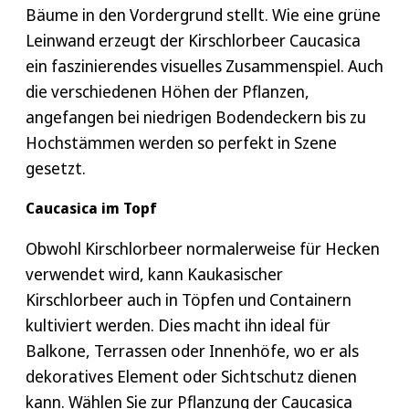
vorbereiteten Pflanzlöcher und füllen Sie
eventuellen scharfen Zweigen und Schmutz zu
Bäume in den Vordergrund stellt. Wie eine grüne
sie mit Erde. Drücken Sie die Erde sanft an.
schützen. .
Leinwand erzeugt der Kirschlorbeer Caucasica
ein faszinierendes visuelles Zusammenspiel. Auch
Bewässerung
Formschnitt
die verschiedenen Höhen der Pflanzen,
Obwohl Kaukasischer Kirschlorbeer
angefangen bei niedrigen Bodendeckern bis zu
Wenn Sie die Form der Prunus Caucasica ändern
grundsätzlich nur in längeren
Hochstämmen werden so perfekt in Szene
oder verbessern möchten, schneiden Sie die
Trockenperioden gegossen werden muss,
gesetzt.
Äste vorsichtig in die gewünschte Form.
sollten Sie ihn unmittelbar nach dem
Schneiden Sie immer gerade oberhalb eines
Einpflanzen ausreichend wässern und in den
Caucasica im Topf
Blattknotens, um das erneute Wachstum zu
ersten Wochen regelmäßig gießen, um das
fördern.
Obwohl Kirschlorbeer normalerweise für Hecken
Anwurzeln zu fördern. Ansonsten sollten Sie
verwendet wird, kann Kaukasischer
Staunässe vermeiden, denn der Prunus
Verjüngungsschnitt/Rückschnitt
Kirschlorbeer auch in Töpfen und Containern
laurocerasus Caucasica ist sehr empfindlich
kultiviert werden. Dies macht ihn ideal für
Bei älteren Prunus Caucasica Pflanzen kann ein
in diesem Aspekt. Eine Mulchschicht um die
Balkone, Terrassen oder Innenhöfe, wo er als
Verjüngungsschnitt erforderlich sein, um
Basis der Lorbeerkirsche hilft, Feuchtigkeit
dekoratives Element oder Sichtschutz dienen
übermäßig groß oder ausgedünnt gewordenes
zu bewahren und Unkraut zu unterdrücken.
kann. Wählen Sie zur Pflanzung der Caucasica
Wachstum zu korrigieren. Schneiden Sie dazu