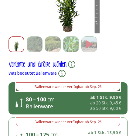
Variante und Größe wählen
Was bedeutet Ballenware
Ballenware
wieder verfügbar ab
Sep. 26
ab 1 Stk.
9,90
€
80 – 100
cm
ab 20 Stk.
9,45
€
Ballenware
ab 50 Stk.
9,00
€
Ballenware
wieder verfügbar ab
Sep. 26
ab 1 Stk.
13,50
€
100 – 125
cm