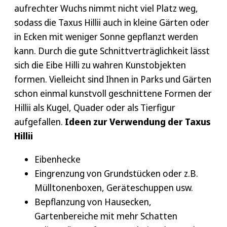
aufrechter Wuchs nimmt nicht viel Platz weg,
bekommenen auch die unteren Zweige weiterhin
sodass die Taxus Hillii auch in kleine Gärten oder
genug Licht. Sie können die Taxus media Hillii
in Ecken mit weniger Sonne gepflanzt werden
schneiden und als Kugel, Quader oder als
kann. Durch die gute Schnittverträglichkeit lässt
Tierfigur einen besonderen Platz geben.
sich die Eibe Hilli zu wahren Kunstobjekten
Schablonen aus Holz, Pappe oder Drahtgeflecht
formen. Vielleicht sind Ihnen in Parks und Gärten
helfen dabei, entlang der Form zu schneiden.
schon einmal kunstvoll geschnittene Formen der
Wichtig hierbei ist nur auf den regelmäßigen
Hillii als Kugel, Quader oder als Tierfigur
Schnitt zu achten. Bei einem Formschnitt ist es
aufgefallen.
Ideen zur Verwendung der Taxus
sinnvoll bis zu dreimal pro Jahr die Schere in die
Hillii
Hand zu nehmen, während Sie bei einem
Rückschnitt notfalls auch mal ein Jahr aussetzen
Eibenhecke
können. Weitere Tipps zur Taxus media Hillii
Eingrenzung von Grundstücken oder z.B.
Pflege gibt es auch im
Heckenratgeber
.
Mülltonenboxen, Geräteschuppen usw.
Bepflanzung von Hausecken,
Gartenbereiche mit mehr Schatten