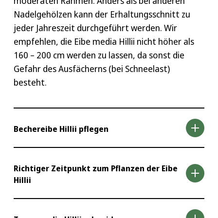
moderaten Rahmen. Anders als bei anderen
Nadelgehölzen kann der Erhaltungsschnitt zu
jeder Jahreszeit durchgeführt werden. Wir
empfehlen, die Eibe media Hillii nicht höher als
160 – 200 cm werden zu lassen, da sonst die
Gefahr des Ausfächerns (bei Schneelast)
besteht.
Bechereibe Hillii pflegen
Die Bechereibe Hillii ist in der Regel eine sehr
Richtiger Zeitpunkt zum Pflanzen der Eibe
Hillii
robuste Pflanze, die zudem auch in der Pflege
recht anspruchslos ist. Allerdings sollten Sie
Staunässe vermeiden, dabei aber den Boden