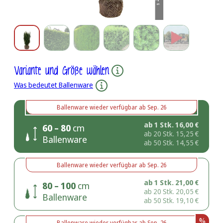
Variante und Größe wählen
Was bedeutet Ballenware
Ballenware
wieder verfügbar ab
Sep. 26
ab 1 Stk.
16,00
€
60 – 80
cm
ab 20 Stk.
15,25
€
Ballenware
ab 50 Stk.
14,55
€
Ballenware
wieder verfügbar ab
Sep. 26
ab 1 Stk.
21,00
€
80 – 100
cm
ab 20 Stk.
20,05
€
Ballenware
ab 50 Stk.
19,10
€
%
Ballenware
wieder verfügbar ab
Sep. 26