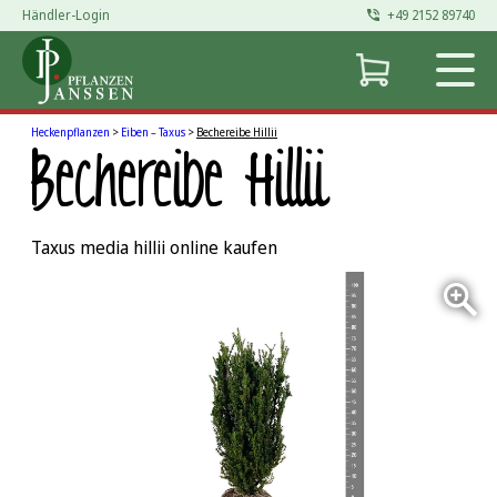
Händler-Login
+49 2152 89740
Zum
Inhalt
springen
Heckenpflanzen
>
Eiben – Taxus
>
Bechereibe Hillii
Bechereibe Hillii
Taxus media hillii online kaufen