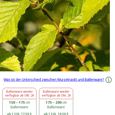
Was ist der Unterschied zwischen Wurzelnackt und Ballenware?
Ballenware
wieder
Ballenware
wieder
verfügbar ab
Okt. 26
verfügbar ab
Okt. 26
150 – 175
cm
175 – 200
cm
Ballenware
Ballenware
ab 1 Stk.
17,50
€
ab 1 Stk.
19,50
€