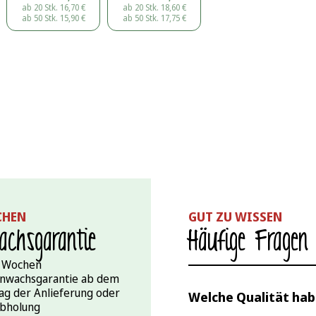
ab 20 Stk.
16,70
€
ab 20 Stk.
18,60
€
ab 50 Stk.
15,90
€
ab 50 Stk.
17,75
€
CHEN
GUT ZU WISSEN
chs­garantie
Häufige Fragen
 Wochen
nwachsgarantie ab dem
ag der Anlieferung oder
Welche Qualität hab
bholung