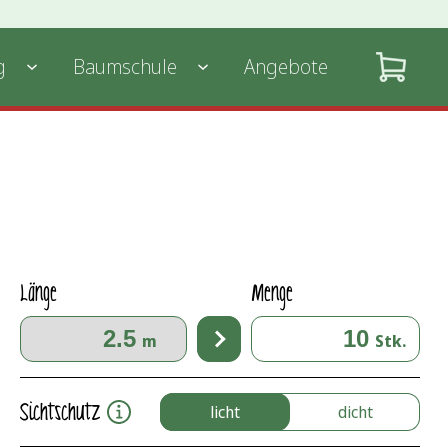
g
Baumschule
Angebote
Länge
Menge
m
Stk.
Sichtschutz
licht
dicht