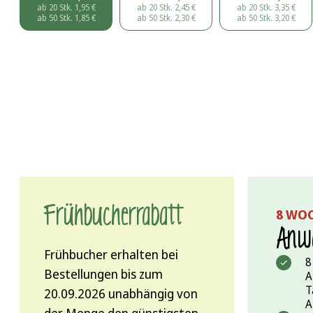
ab 20 Stk.
1,95
€
ab 20 Stk.
2,45
€
ab 20 Stk.
3,35
€
ab 50 Stk.
1,85
€
ab 50 Stk.
2,30
€
ab 50 Stk.
3,20
€
Frühbucher­rabatt
8 WO
Anwa
Frühbucher erhalten bei
8
Bestellungen bis zum
A
T
20.09.2026 unabhängig von
A