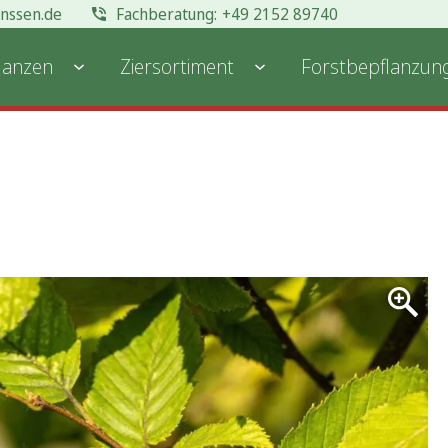
anssen.de
+49 2152 89740
lanzen
Ziersortiment
Forstbepflanzun