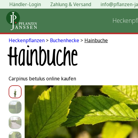
Händler-Login
Zahlung & Versand
info@pflanzen-j
Zum
Inhalt
Heckenpf
springen
Heckenpflanzen
>
Buchenhecke
>
Hainbuche
Hainbuche
Carpinus betulus online kaufen