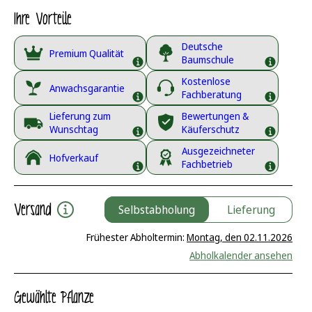
Ihre Vorteile
Deutsche
Premium Qualität
Baumschule
Kostenlose
Anwachsgarantie
Fachberatung
Lieferung zum
Bewertungen &
Wunschtag
Käuferschutz
Ausgezeichneter
Hofverkauf
Fachbetrieb
Versand
Selbstabholung
Lieferung
Frühester Abholtermin:
Montag, den 02.11.2026
Abholkalender ansehen
Gewählte Pflanze