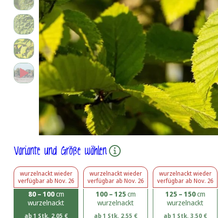
Variante und Größe wählen
wurzelnackt
wieder
wurzelnackt
wieder
wurzelnackt
wieder
verfügbar ab
Nov. 26
verfügbar ab
Nov. 26
verfügbar ab
Nov. 26
80 – 100
cm
100 – 125
cm
125 – 150
cm
wurzelnackt
wurzelnackt
wurzelnackt
ab 1 Stk.
2,05
€
ab 1 Stk.
2,55
€
ab 1 Stk.
3,50
€