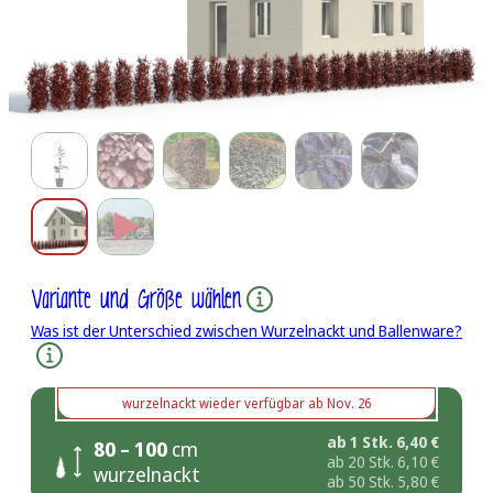
Variante und Größe wählen
Was ist der Unterschied zwischen Wurzelnackt und Ballenware?
wurzelnackt
wieder verfügbar ab
Nov. 26
ab 1 Stk.
6,40
€
80 – 100
cm
ab 20 Stk.
6,10
€
wurzelnackt
ab 50 Stk.
5,80
€