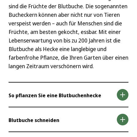
sind die Früchte der Blutbuche. Die sogenannten
Bucheckern können aber nicht nur von Tieren
verspeist werden – auch für Menschen sind die
Früchte, am besten gekocht, essbar. Mit einer
Lebenserwartung von bis zu 200 Jahren ist die
Blutbuche als Hecke eine langlebige und
farbenfrohe Pflanze, die Ihren Garten über einen
langen Zeitraum verschönern wird.
So pflanzen Sie eine Blutbuchenhecke
Die Blutbuchenhecke ist anspruchslos, wenn es
Blutbuche schneiden
um die Wahl des richtigen Standortes geht. Ob
Sonne, Halbschatten oder Schatten – die