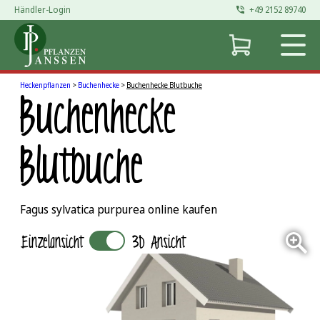
Händler-Login
+49 2152 89740
Zum
Inhalt
springen
Heckenpflanzen
>
Buchenhecke
>
Buchenhecke Blutbuche
Buchenhecke
Blutbuche
Fagus sylvatica purpurea online kaufen
Einzelansicht
3D Ansicht