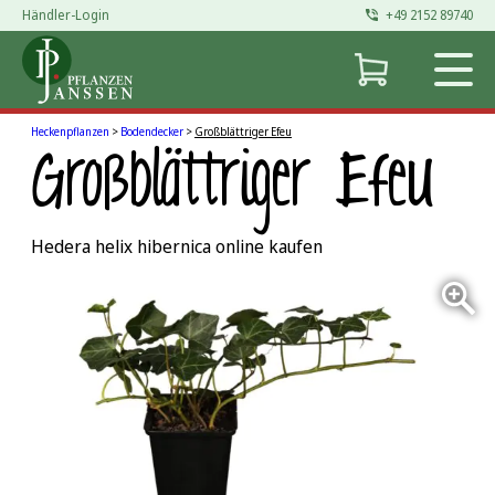
Händler-Login
+49 2152 89740
Zum
Inhalt
springen
Heckenpflanzen
>
Bodendecker
>
Großblättriger Efeu
Großblättriger Efeu
Hedera helix hibernica online kaufen