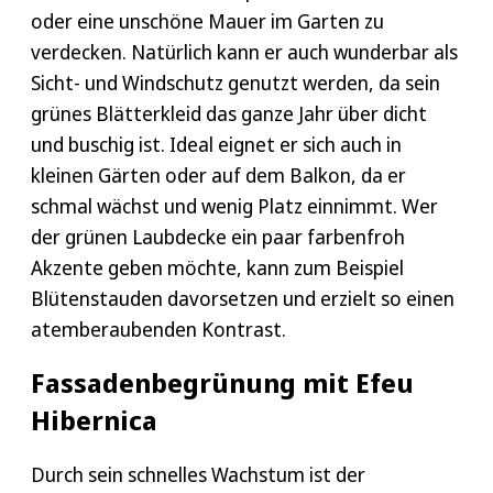
oder Gebäude überspringen. Kontrollieren Sie
pflegeleicht und bedarf auch im Winter keiner
oder eine unschöne Mauer im Garten zu
Standort vor allem im Winter die beste Lösung.
daher regelmäßig die Wuchsrichtung.
großen Aufmerksamkeit.
verdecken. Natürlich kann er auch wunderbar als
Achtung:
Efeu lässt sich nur schwer wieder von
Sicht- und Windschutz genutzt werden, da sein
Wänden und anderem Untergrund entfernen, da
grünes Blätterkleid das ganze Jahr über dicht
die kleinen Wurzeln, mit denen er sich „festhält“
und buschig ist. Ideal eignet er sich auch in
oft zurückbleiben.
kleinen Gärten oder auf dem Balkon, da er
schmal wächst und wenig Platz einnimmt. Wer
der grünen Laubdecke ein paar farbenfroh
Akzente geben möchte, kann zum Beispiel
Blütenstauden davorsetzen und erzielt so einen
atemberaubenden Kontrast.
Fassadenbegrünung mit Efeu
Hibernica
Durch sein schnelles Wachstum ist der