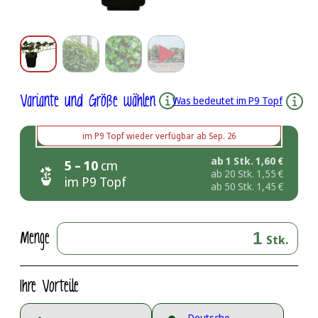
Variante und Größe wählen
Was bedeutet im P9 Topf
im P9 Topf
wieder verfügbar ab
Sep. 26
ab 1 Stk.
1,60
€
5 – 10
cm
ab 20 Stk.
1,55
€
im P9 Topf
ab 50 Stk.
1,45
€
Menge
Stk.
Ihre Vorteile
Deutsche