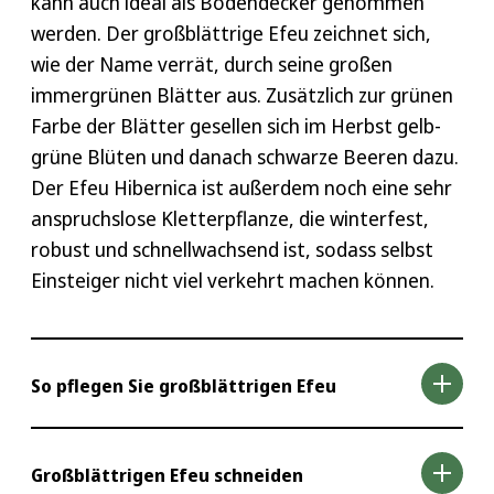
kann auch ideal als Bodendecker genommen
werden. Der großblättrige Efeu zeichnet sich,
wie der Name verrät, durch seine großen
immergrünen Blätter aus. Zusätzlich zur grünen
Farbe der Blätter gesellen sich im Herbst gelb-
grüne Blüten und danach schwarze Beeren dazu.
Der Efeu Hibernica ist außerdem noch eine sehr
anspruchslose Kletterpflanze, die winterfest,
robust und schnellwachsend ist, sodass selbst
Einsteiger nicht viel verkehrt machen können.
So pflegen Sie großblättrigen Efeu
Der optimale Standort für den großblättrigen
Großblättrigen Efeu schneiden