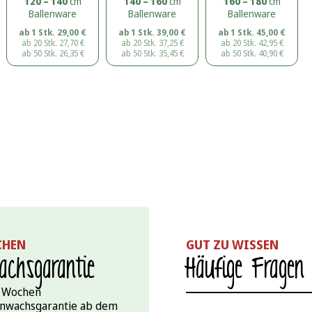
120 – 140
cm
140 – 160
cm
160 – 180
cm
Ballenware
Ballenware
Ballenware
ab 1 Stk.
29,00
€
ab 1 Stk.
39,00
€
ab 1 Stk.
45,00
€
ab 20 Stk.
27,70
€
ab 20 Stk.
37,25
€
ab 20 Stk.
42,95
€
ab 50 Stk.
26,35
€
ab 50 Stk.
35,45
€
ab 50 Stk.
40,90
€
CHEN
GUT ZU WISSEN
chs­garantie
Häufige Fragen
 Wochen
nwachsgarantie ab dem