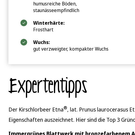
humusreiche Böden,
staunässeempfindlich
Winterhärte:
Frosthart
Wuchs:
gut verzweigter, kompakter Wuchs
Expertentipps
®
Der Kirschlorbeer Etna
, lat. Prunus laurocerasus E
Eigenschaften auszeichnet. Hier sind die Top 3 Grün
Immergrünes Blattwerk mit bronzefarbenem A