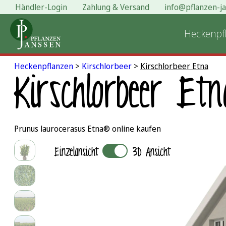
Händler-Login
Zahlung & Versand
info@pflanzen-j
Zum
Inhalt
Heckenpf
springen
Heckenpflanzen
>
Kirschlorbeer
>
Kirschlorbeer Etna
Kirschlorbeer Etn
Prunus laurocerasus Etna® online kaufen
Einzelansicht
3D Ansicht