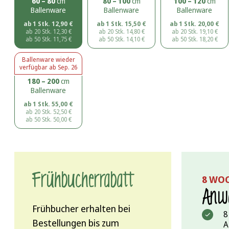
60 – 80
cm
80 – 100
cm
100 – 120
cm
Ballenware
Ballenware
Ballenware
ab 1 Stk.
12,90
€
ab 1 Stk.
15,50
€
ab 1 Stk.
20,00
€
ab 20 Stk.
12,30
€
ab 20 Stk.
14,80
€
ab 20 Stk.
19,10
€
ab 50 Stk.
11,75
€
ab 50 Stk.
14,10
€
ab 50 Stk.
18,20
€
Ballenware
wieder
verfügbar ab
Sep. 26
180 – 200
cm
Ballenware
ab 1 Stk.
55,00
€
ab 20 Stk.
52,50
€
ab 50 Stk.
50,00
€
Frühbucher­rabatt
8 WO
Anwa
Frühbucher erhalten bei
8
Bestellungen bis zum
A