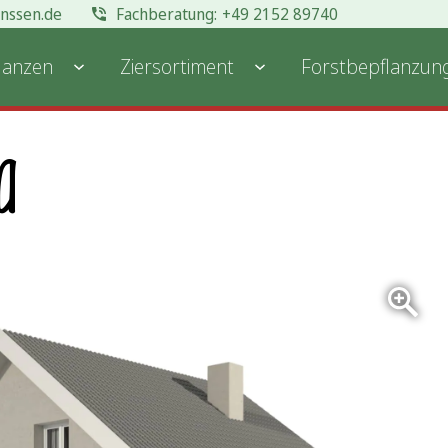
anssen.de
+49 2152 89740
lanzen
Ziersortiment
Forstbepflanzun
a