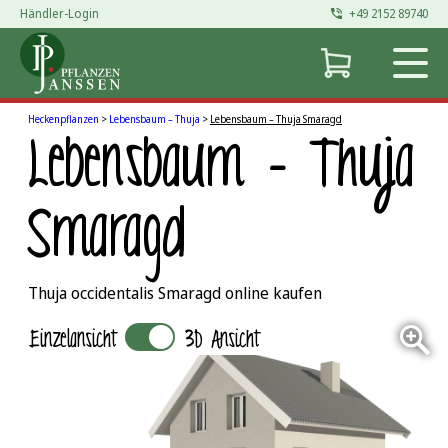
Händler-Login
+49 2152 89740
Zum
Inhalt
springen
Heckenpflanzen
>
Lebensbaum – Thuja
>
Lebensbaum – Thuja Smaragd
Lebensbaum – Thuja
Smaragd
Thuja occidentalis Smaragd online kaufen
Einzelansicht
3D Ansicht