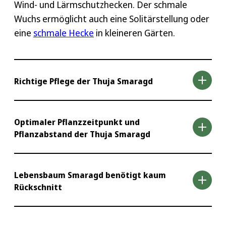
Wind- und Lärmschutzhecken. Der schmale
Wuchs ermöglicht auch eine Solitärstellung oder
eine
schmale Hecke
in kleineren Gärten.
Richtige Pflege der Thuja Smaragd
Immer häufiger kommen bei uns sehr trockene
Optimaler Pflanzzeitpunkt und
Pflanzabstand der Thuja Smaragd
Sommer und Winter vor. Schenken Sie Ihrer
Thuja Smaragd Hecke deshalb besonders zu
dieser Zeit mehr Aufmerksamkeit. Regelmäßiges
Thuja Smaragd pflanzen
Lebensbaum Smaragd benötigt kaum
Gießen und Düngen ist in den ersten Jahren nach
Rückschnitt
dem Einpflanzen wichtig, da sich die Wurzeln
Die junge Thuja Smaragd sollte bestenfalls im
noch entwickeln müssen, um Feuchtigkeit aus
zeitigen Frühjahr (März/April) gepflanzt werden,
tieferen Bodenschichten aufnehmen zu können.
wenn keine Frostgefahr mehr droht. Über den