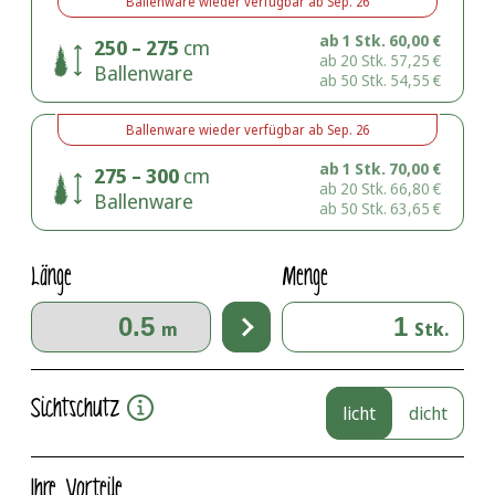
Ballenware
wieder verfügbar ab
Sep. 26
ab 1 Stk.
60,00
€
250 – 275
cm
ab 20 Stk.
57,25
€
Ballenware
ab 50 Stk.
54,55
€
Ballenware
wieder verfügbar ab
Sep. 26
ab 1 Stk.
70,00
€
275 – 300
cm
ab 20 Stk.
66,80
€
Ballenware
ab 50 Stk.
63,65
€
Länge
Menge
m
Stk.
Sichtschutz
licht
dicht
Ihre Vorteile