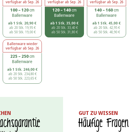
verfügbar ab
Sep. 26
verfügbar ab
Sep. 26
verfügbar ab
Sep. 26
100 – 120
cm
120 – 140
cm
140 – 160
cm
Ballenware
Ballenware
Ballenware
ab 1 Stk.
20,90
€
ab 1 Stk.
35,00
€
ab 1 Stk.
45,00
€
ab 20 Stk.
19,95
€
ab 20 Stk.
33,40
€
ab 20 Stk.
42,95
€
ab 50 Stk.
19,00
€
ab 50 Stk.
31,80
€
ab 50 Stk.
40,90
€
Ballenware
wieder
verfügbar ab
Sep. 26
225 – 250
cm
Ballenware
ab 1 Stk.
246,00
€
ab 20 Stk.
234,80
€
ab 50 Stk.
223,65
€
CHEN
GUT ZU WISSEN
chs­garantie
Häufige Fragen