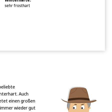
Winterhärte:
sehr frosthart
beliebte
interhart. Auch
ietet einen großen
h immer wieder gut