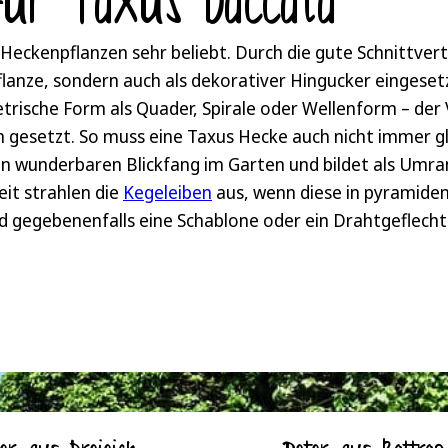
für Taxus baccata
tärkeren Rückschnitt ist der beste Zeitpunkt im März. Di
kurz darauf mit neuen jungen Trieben aus. Gleichzeitig w
Heckenpflanzen sehr beliebt. Durch die gute Schnittvertr
le nutzen. Verwenden Sie für den Schnitt der Eibe bacca
flanze, sondern auch als dekorativer Hingucker eingeset
s lange Kleidung zum Schutz Ihrer Haut. Schnittreste k
rische Form als Quader, Spirale oder Wellenform – der V
eitere Tipps zur Pflege einer Hecke gibt es auch in u
n gesetzt. So muss eine Taxus Hecke auch nicht immer g
en wunderbaren Blickfang im Garten und bildet als Umr
it strahlen die
Kegeleiben
aus, wenn diese in pyramide
nd gegebenenfalls eine Schablone oder ein Drahtgeflech