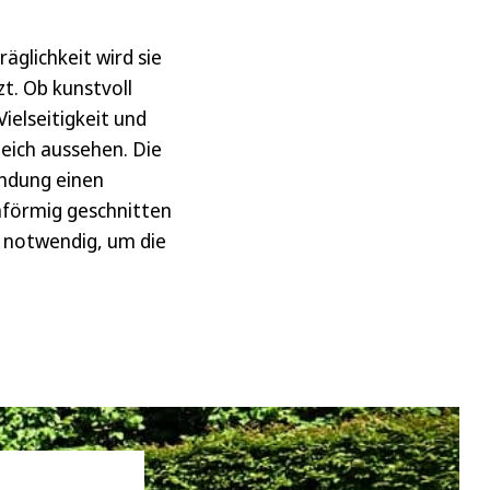
e Schnittstellen
erden heimische
äglichkeit wird sie
ta nur scharfes und
zt. Ob kunstvoll
önnen gut abgedeckt
ielseitigkeit und
nserem
leich aussehen. Die
andung einen
nförmig geschnitten
t notwendig, um die