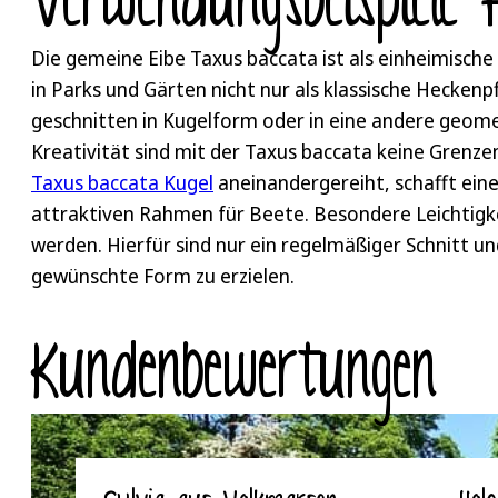
Verwendungsbeispiele 
einen kurzen Seitentrieb gekürzt werden. Für einen s
verheilen besser und die Taxus baccata Eibe treibt 
Die gemeine Eibe Taxus baccata ist als einheimische 
Vögel geschützt, die die Heckenpflanzen als Brutstel
in Parks und Gärten nicht nur als klassische Heckenp
widerstandsfähiges Werkzeug und tragen bestenfall
geschnitten in Kugelform oder in eine andere geomet
auf dem Kompost oder im Biomüll entsorgt werden. W
Kreativität sind mit der Taxus baccata keine Grenze
Heckenratgeber.
Taxus baccata Kugel
aneinandergereiht, schafft ein
attraktiven Rahmen für Beete. Besondere Leichtigke
werden. Hierfür sind nur ein regelmäßiger Schnitt u
gewünschte Form zu erzielen.
Kunden­bewertungen