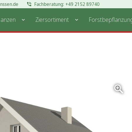
anssen.de
+49 2152 89740
lanzen
Ziersortiment
Forstbepflanzun