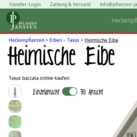
Händler-Login
Zahlung & Versand
info@pflanzen-j
Zum
Inhalt
Heckenpf
springen
Heckenpflanzen
>
Eiben – Taxus
>
Heimische Eibe
Heimische Eibe
Taxus baccata online kaufen
Einzelansicht
3D Ansicht