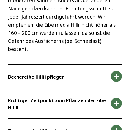
moderaten Rahmen. Anders als bei anderen
Nadelgehölzen kann der Erhaltungsschnitt zu
jeder Jahreszeit durchgeführt werden. Wir
empfehlen, die Eibe media Hillii nicht höher als
160 – 200 cm werden zu lassen, da sonst die
Gefahr des Ausfächerns (bei Schneelast)
besteht.
Bechereibe Hillii pflegen
Die Bechereibe Hillii ist in der Regel eine sehr
Richtiger Zeitpunkt zum Pflanzen der Eibe
Hillii
robuste Pflanze, die zudem auch in der Pflege
recht anspruchslos ist. Allerdings sollten Sie
Staunässe vermeiden, dabei aber den Boden