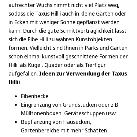
aufrechter Wuchs nimmt nicht viel Platz weg,
bekommenen auch die unteren Zweige weiterhin
sodass die Taxus Hillii auch in kleine Gärten oder
genug Licht. Sie können die Taxus media Hillii
in Ecken mit weniger Sonne gepflanzt werden
schneiden und als Kugel, Quader oder als
kann. Durch die gute Schnittverträglichkeit lässt
Tierfigur einen besonderen Platz geben.
sich die Eibe Hilli zu wahren Kunstobjekten
Schablonen aus Holz, Pappe oder Drahtgeflecht
formen. Vielleicht sind Ihnen in Parks und Gärten
helfen dabei, entlang der Form zu schneiden.
schon einmal kunstvoll geschnittene Formen der
Wichtig hierbei ist nur auf den regelmäßigen
Hillii als Kugel, Quader oder als Tierfigur
Schnitt zu achten. Bei einem Formschnitt ist es
aufgefallen.
Ideen zur Verwendung der Taxus
sinnvoll bis zu dreimal pro Jahr die Schere in die
Hillii
Hand zu nehmen, während Sie bei einem
Rückschnitt notfalls auch mal ein Jahr aussetzen
Eibenhecke
können. Weitere Tipps zur Taxus media Hillii
Eingrenzung von Grundstücken oder z.B.
Pflege gibt es auch im
Heckenratgeber
.
Mülltonenboxen, Geräteschuppen usw.
Bepflanzung von Hausecken,
Gartenbereiche mit mehr Schatten