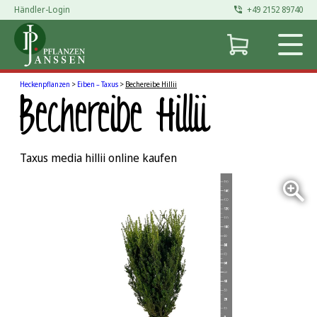
Händler-Login
+49 2152 89740
Zum
Inhalt
springen
Heckenpflanzen
>
Eiben – Taxus
>
Bechereibe Hillii
Bechereibe Hillii
Taxus media hillii online kaufen